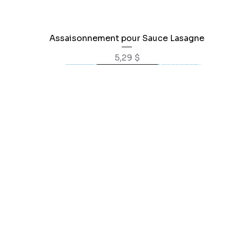
Assaisonnement pour Sauce Lasagne
Aperçu rapide
Prix
5,29 $