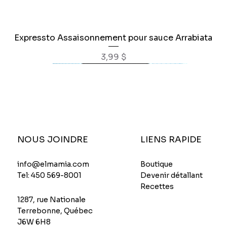
Expressto Assaisonnement pour sauce Arrabiata
Aperçu rapide
Prix
3,99 $
NOUS JOINDRE
LIENS RAPIDE
Boutique
info@elmamia.com
Devenir détallant
Tel:
450 569-8001
Recettes
1287, rue Nationale
Terrebonne, Québec
J6W 6H8