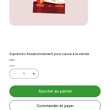
Expressto Assaisonnement pour sauce à la viande
Prix
3,99 $
Quantité
Ajouter au panier
Commander et payer