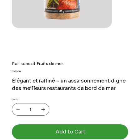
Poissons et Fruits de mer
Price
CA$4.99
Élégant et raffiné – un assaisonnement digne
des meilleurs restaurants de bord de mer
Quantity
Add to Cart