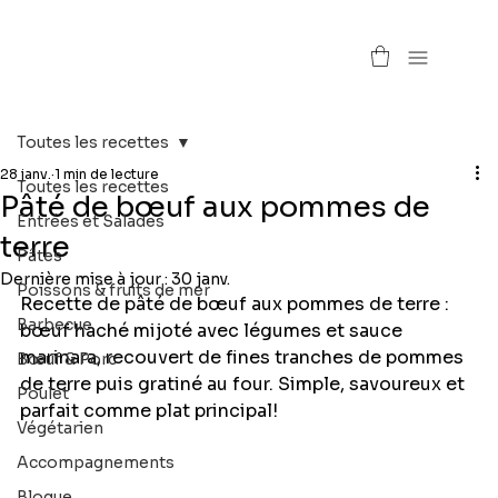
Toutes les recettes
28 janv.
1 min de lecture
Toutes les recettes
Pâté de bœuf aux pommes de
Entrées et Salades
terre
Pâtes
Dernière mise à jour :
30 janv.
Poissons & fruits de mer
Recette de pâté de bœuf aux pommes de terre : 
Barbecue
bœuf haché mijoté avec légumes et sauce 
marinara, recouvert de fines tranches de pommes 
Bœuf & Porc
de terre puis gratiné au four. Simple, savoureux et 
Poulet
parfait comme plat principal!
Végétarien
Accompagnements
Blogue