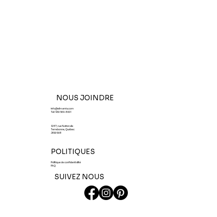
NOUS JOINDRE
info@elmamia.com
Tel:
450 569-8001
1287, rue Nationale
Terrebonne, Québec
J6W 6H8
POLITIQUES
Politique de confidentialité
FAQ
SUIVEZ NOUS