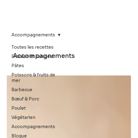
Accompagnements
Toutes les recettes
Accompagnements
Entrées et Salades
Pâtes
Poissons & fruits de
mer
Barbecue
Bœuf & Porc
Poulet
Végétarien
Accompagnements
Blogue