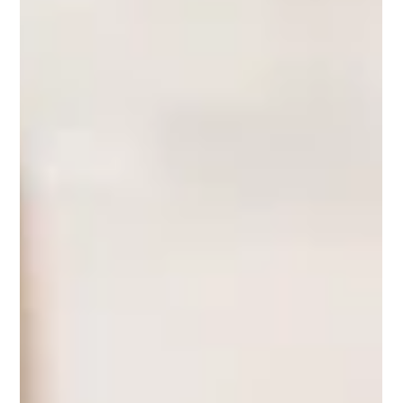
Accompagnements
Pommes de terre farcies à la
grecque
Recette de pommes de terre farcies à la grecque :
pommes de terre rôties garnies de poulet effiloché, feta
et poivron, saupoudrées d’assaisonnement grec et
servies avec tzatziki. Parfait pour un repas savoureux!
Pommes de terre farcies à la grecque Portions: 4
Préparation: 15 minutes Cuisson: 30 minutes Vous aurez
besoin ! Ingrédients 4 grosses pommes de terre à chair
jaune 450 g (1 lb) de poulet cuit du commerce effiloché
250 g (1/2 lb) de feta coupée en dés 15 ml (1 c. à s