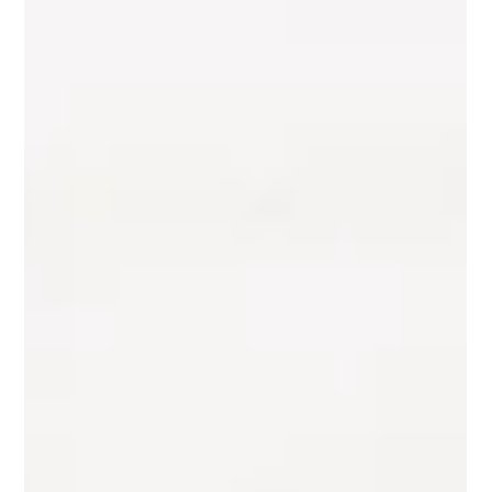
Vous aurez besoin ! Ingrédients 5 à 6 pommes de terre
coupées en petits dés 45 ml (3 c. à soupe) d’huile de
canola 30 ml (2 c. à soupe) de beurre 1 oignon haché 15
ml (1 c. à soupe) d’assaisonnement pour pommes de
terre r