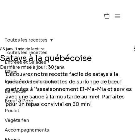
Toutes les recettes
25 janv.
1 min de lecture
Toutes les recettes
Satays à la québécoise
Entrées et Salades
Dernière mise à jour :
30 janv.
Pâtes
Découvrez notre recette facile de satays à la 
québécoise : brochettes de surlonge de bœuf 
Poissons & fruits de mer
marinées à l’assaisonnement El-Ma-Mia et servies 
Barbecue
avec une sauce à la moutarde au miel. Parfaites 
Bœuf & Porc
pour un repas convivial en 30 min!
Poulet
Végétarien
Accompagnements
Blogue